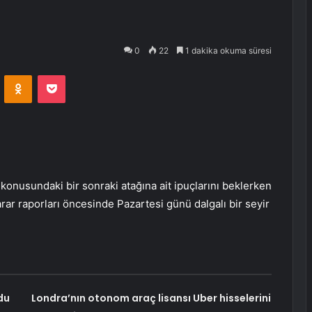
0
22
1 dakika okuma süresi
VKontakte
Odnoklassniki
Pocket
ı konusundaki bir sonraki atağına ait ipuçlarını beklerken
rar raporları öncesinde Pazartesi günü dalgalı bir seyir
du
Londra’nın otonom araç lisansı Uber hisselerini