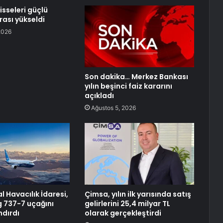
isseleri güçlü
rası yükseldi
2026
Son dakika… Merkez Bankası
yılın beşinci faiz kararını
açıkladı
Ağustos 5, 2026
 Havacılık İdaresi,
Çimsa, yılın ilk yarısında satış
g 737-7 uçağını
gelirlerini 25,4 milyar TL
ndırdı
olarak gerçekleştirdi