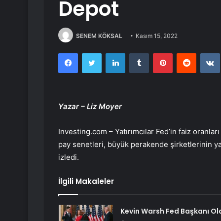
Depot
SENEM KÖKSAL
Kasım 15, 2022
Facebook
Twitter
LinkedIn
Tumblr
Pinterest
Reddit
Yazar – Liz Moyer
Investing.com – Yatırımcılar Fed’in faiz oranlar
pay senetleri, büyük perakende şirketlerinin ya
izledi.
İlgili Makaleler
Kevin Warsh Fed Başkanı Ol