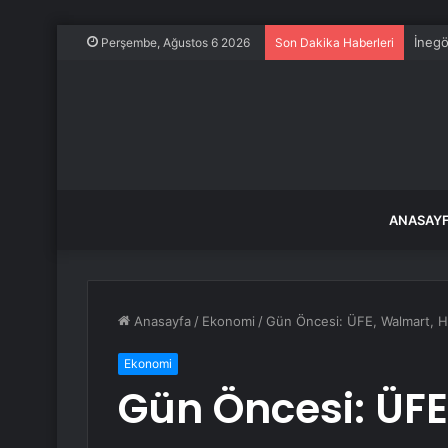
İnegö
Perşembe, Ağustos 6 2026
Son Dakika Haberleri
ANASAY
Anasayfa
/
Ekonomi
/
Gün Öncesi: ÜFE, Walmart, 
Ekonomi
Gün Öncesi: ÜF