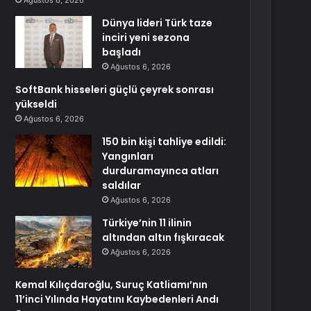
Ağustos 6, 2026
Dünya lideri Türk taze
inciri yeni sezona
başladı
Ağustos 6, 2026
SoftBank hisseleri güçlü çeyrek sonrası
yükseldi
Ağustos 6, 2026
150 bin kişi tahliye edildi:
Yangınları
durduramayınca atları
saldılar
Ağustos 6, 2026
Türkiye’nin 11 ilinin
altından altın fışkıracak
Ağustos 6, 2026
Kemal Kılıçdaroğlu, Suruç Katliamı’nın
11’inci Yılında Hayatını Kaybedenleri Andı