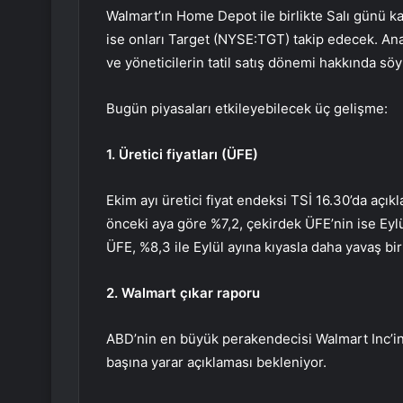
Walmart’ın
Home Depot
ile birlikte Salı günü 
ise onları
Target
(NYSE:
TGT
) takip edecek. Ana
ve yöneticilerin tatil satış dönemi hakkında söy
Bugün piyasaları etkileyebilecek üç gelişme:
1. Üretici fiyatları (ÜFE)
Ekim ayı üretici fiyat endeksi TSİ 16.30’da açık
önceki aya göre %7,2, çekirdek ÜFE’nin ise Eylü
ÜFE
, %8,3 ile Eylül ayına kıyasla daha yavaş bir
2. Walmart çıkar raporu
ABD’nin en büyük perakendecisi Walmart Inc’i
başına yarar açıklaması bekleniyor.