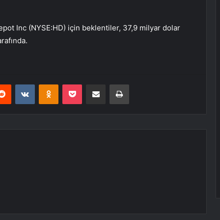
epot Inc (NYSE:
HD
) için beklentiler, 37,9 milyar dolar
arafında.
erest
Reddit
VKontakte
Odnoklassniki
Pocket
E-Posta ile paylaş
Yazdır