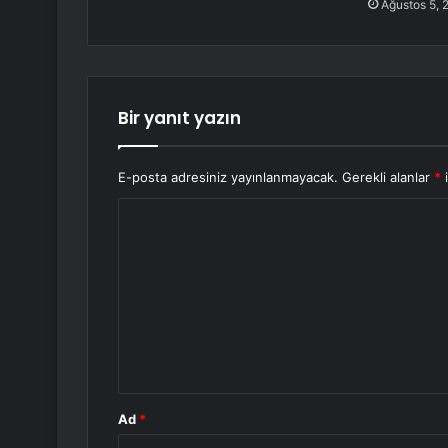
Ağustos 5, 
Bir yanıt yazın
E-posta adresiniz yayınlanmayacak.
Gerekli alanlar
*
i
Y
o
r
u
m
*
Ad
*