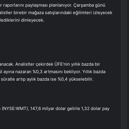
kar raporlarını paylaşması planlanıyor. Çarşamba günü
listler birebir mağaza satışlarındaki eğilimleri izleyecek
lediklerini dinleyecek.
lanacak. Analistler
çekirdek ÜFE
‘nin yıllık bazda bir
l ayına nazaran %0,3 artmasını bekliyor. Yıllık bazda
 süratle artıp aylık bazda ise %0,4 yükselebilir.
n (NYSE:
WMT
), 147,6 milyar dolar gelirle 1,32 dolar pay