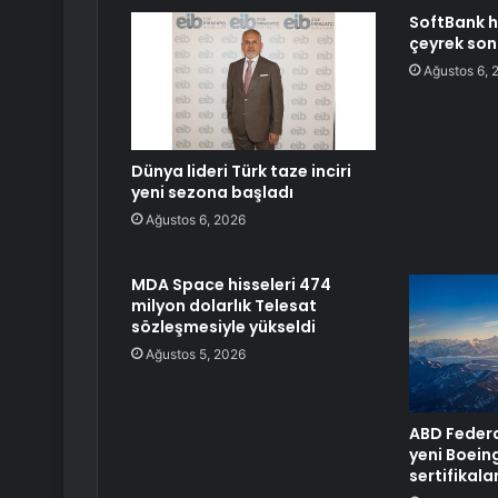
SoftBank h
çeyrek son
Ağustos 6, 
Dünya lideri Türk taze inciri
yeni sezona başladı
Ağustos 6, 2026
MDA Space hisseleri 474
milyon dolarlık Telesat
sözleşmesiyle yükseldi
Ağustos 5, 2026
ABD Federal
yeni Boein
sertifikala