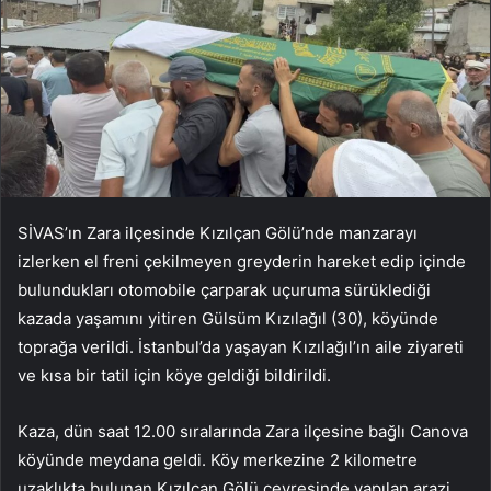
SİVAS’ın Zara ilçesinde Kızılçan Gölü’nde manzarayı
izlerken el freni çekilmeyen greyderin hareket edip içinde
bulundukları otomobile çarparak uçuruma sürüklediği
kazada yaşamını yitiren Gülsüm Kızılağıl (30), köyünde
toprağa verildi. İstanbul’da yaşayan Kızılağıl’ın aile ziyareti
ve kısa bir tatil için köye geldiği bildirildi.
Kaza, dün saat 12.00 sıralarında Zara ilçesine bağlı Canova
köyünde meydana geldi. Köy merkezine 2 kilometre
uzaklıkta bulunan Kızılçan Gölü çevresinde yapılan arazi