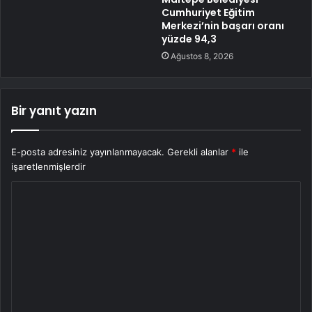
Cumhuriyet Eğitim
Merkezi’nin başarı oranı
yüzde 94,3
Ağustos 8, 2026
Bir yanıt yazın
E-posta adresiniz yayınlanmayacak.
Gerekli alanlar
*
ile
işaretlenmişlerdir
Y
o
r
u
m
*