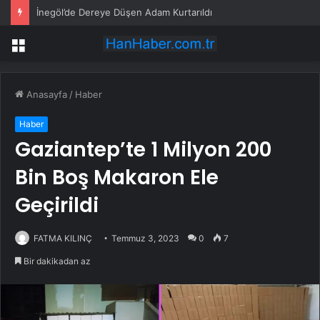
İnegöl’de Dereye Düşen Adam Kurtarıldı
Menü
Anasayfa
/
Haber
Haber
Gaziantep’te 1 Milyon 200
Bin Boş Makaron Ele
Geçirildi
FATMA KILINÇ
Temmuz 3, 2023
0
7
Bir dakikadan az