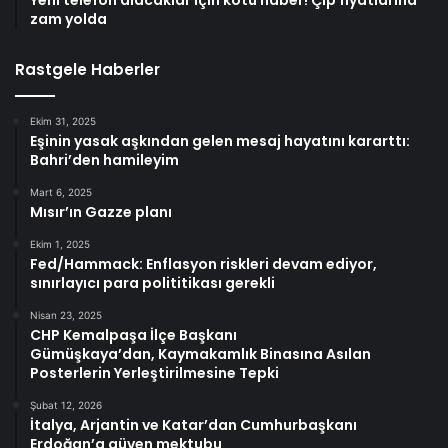
zam yolda
Rastgele Haberler
Ekim 31, 2025
Eşinin yasak aşkından gelen mesaj hayatını kararttı:
Bahri’den hamileyim
Mart 6, 2025
Mısır’ın Gazze planı
Ekim 1, 2025
Fed/Hammack: Enflasyon riskleri devam ediyor,
sınırlayıcı para polititikası gerekli
Nisan 23, 2025
CHP Kemalpaşa İlçe Başkanı
Gümüşkaya’dan, Kaymakamlık Binasına Asılan
Posterlerin Yerleştirilmesine Tepki
Şubat 12, 2026
İtalya, Arjantin ve Katar’dan Cumhurbaşkanı
Erdoğan’a güven mektubu