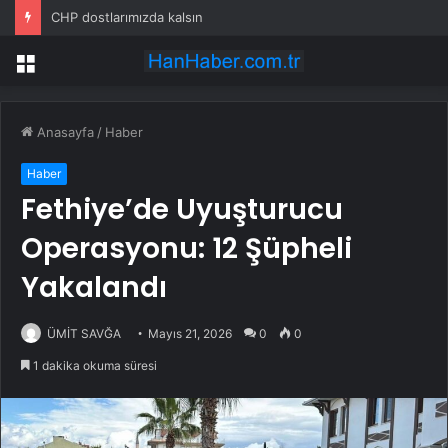
CHP dostlarımızda kalsın
Menü
Anasayfa
/
Haber
Haber
Fethiye’de Uyuşturucu
Operasyonu: 12 Şüpheli
Yakalandı
ÜMİT SAVĞA
Mayıs 21, 2026
0
0
1 dakika okuma süresi