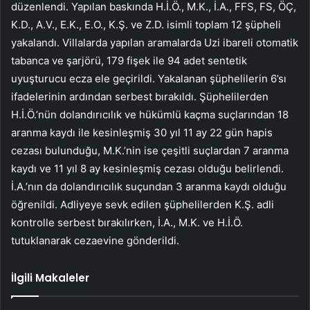
düzenlendi. Yapılan baskında H.İ.Ö., M.K., İ.A., FFS, FS, ÖÇ,
K.D., A.V., E.K., E.O., K.Ş. ve Z.D. isimli toplam 12 şüpheli
yakalandı. Villalarda yapılan aramalarda Uzi ibareli otomatik
tabanca ve şarjörü, 179 fişek ile 94 adet sentetik
uyuşturucu ecza ele geçirildi. Yakalanan şüphelilerin 6’sı
ifadelerinin ardından serbest bırakıldı. Şüphelilerden
H.İ.Ö.’nün dolandırıcılık ve hükümlü kaçma suçlarından 18
aranma kaydı ile kesinleşmiş 30 yıl 11 ay 22 gün hapis
cezası bulunduğu, M.K.’nin ise çeşitli suçlardan 7 aranma
kaydı ve 11 yıl 8 ay kesinleşmiş cezası olduğu belirlendi.
İ.A.’nın da dolandırıcılık suçundan 3 aranma kaydı olduğu
öğrenildi. Adliyeye sevk edilen şüphelilerden K.Ş. adli
kontrolle serbest bırakılırken, İ.A., M.K. ve H.İ.Ö.
tutuklanarak cezaevine gönderildi.
İlgili Makaleler