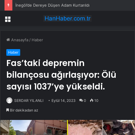
İnegöl’de Dereye Düşen Adam Kurtarıldı
Menü
Anasayfa
/
Haber
Haber
Fas’taki depremin
bilançosu ağırlaşıyor: Ölü
sayısı 1037’ye yükseldi.
SERDAR YILANLI
Eylül 14, 2023
0
10
Bir dakikadan az