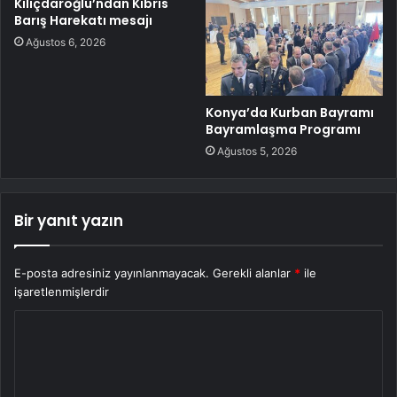
Kılıçdaroğlu’ndan Kıbrıs
Barış Harekatı mesajı
Ağustos 6, 2026
Konya’da Kurban Bayramı
Bayramlaşma Programı
Ağustos 5, 2026
Bir yanıt yazın
E-posta adresiniz yayınlanmayacak.
Gerekli alanlar
*
ile
işaretlenmişlerdir
Y
o
r