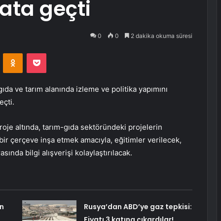
ata geçti
0
0
2 dakika okuma süresi
VKontakte
Odnoklassniki
Pocket
ıda ve tarım alanında izleme ve politika yapımını
eçti.
oje altında, tarım-gıda sektöründeki projelerin
bir çerçeve inşa etmek amacıyla, eğitimler verilecek,
asında bilgi alışverişi kolaylaştırılacak.
in
Rusya’dan ABD’ye gaz tepkisi:
Fiyatı 3 katına çıkardılar!