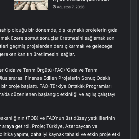
Ağustos 7, 2026
sahip olduğu bir dönemde, dış kaynaklı projelerin gıda
lunmak üzere somut sonuçlar üretmesini sağlamak son
iyetleri geçmiş projelerden ders çıkarmak ve geleceğe
 gereken kanıtın üretilmesini sağlar.
tler Gıda ve Tarım Örgütü (FAO) ‘Gıda ve Tarım
Uluslararası Finanse Edilen Projelerin Sonuç Odaklı
 bir proje başlattı. FAO-Türkiye Ortaklık Programları
’da düzenlenen başlangıç etkinliği ve açılış çalıştayı
akanlığının (TOB) ve FAO’nun üst düzey yetkililerinin
r araya getirdi. Proje; Türkiye, Azerbaycan ve
litika yapımı, daha iyi kaynak tahsisi ve etkin proje etki