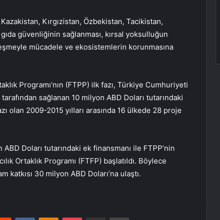
Kazakistan, Kırgızistan, Özbekistan, Tacikistan,
e gıda güvenliğinin sağlanması, kırsal yoksulluğun
ölleşmeyle mücadele ve ekosistemlerin korunmasına
klık Programı’nın (FTPP) ilk fazı, Türkiye Cumhuriyeti
tarafından sağlanan 10 milyon ABD Doları tutarındaki
zı olan 2009-2015 yılları arasında 16 ülkede 28 proje
n ABD Doları tutarındaki ek finansmanı ile FTPP’nin
ılık Ortaklık Programı (FTFP) başlatıldı. Böylece
m katkısı 30 milyon ABD Doları’na ulaştı.
erest
Reddit
VKontakte
Odnoklassniki
Pocket
E-Posta ile paylaş
Yazdır