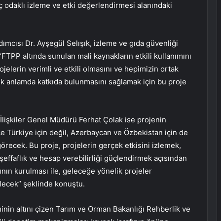
odaklı izleme ve etki değerlendirmesi alanındaki
ımcısı Dr. Ayşegül Selışık, izleme ve gıda güvenliği
k “FTPP altında sunulan mali kaynakların etkili kullanımını
elerin verimli ve etkili olmasını ve hepimizin ortak
k anlamda katkıda bulunmasını sağlamak için bu proje
İlişkiler Genel Müdürü Ferhat Çolak ise projenin
ece Türkiye için değil, Azerbaycan ve Özbekistan için de
görecek. Bu proje, projelerin gerçek etkisini izlemek,
şeffaflık ve hesap verebilirliği güçlendirmek açısından
ın kurulması ile, geleceğe yönelik projeler
bilecek” şeklinde konuştu.
inin altını çizen Tarım ve Orman Bakanlığı Rehberlik ve