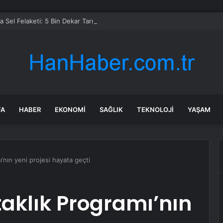
 Sel Felaketi: 5 Bin Dekar Tarım Alanı Etkilendi
FA
HABER
EKONOMI
SAĞLIK
TEKNOLOJI
YAŞAM
’nın yeni projesi hayata geçti
aklık Programı’nın