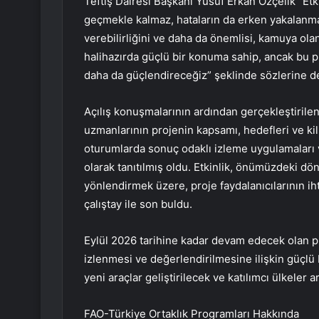
Teftiş Dairesi Başkanı Yusuf Erkan Özçelik “Et
geçmekle kalmaz, hataların da erken yakalanma
verebilirliğini ve daha da önemlisi, kamuya olan 
halihazırda güçlü bir konuma sahip, ancak bu 
daha da güçlendireceğiz” şeklinde sözlerine d
Açılış konuşmalarının ardından gerçekleştirile
uzmanlarının projenin kapsamı, hedefleri ve kil
oturumlarda sonuç odaklı izleme uygulamaları 
olarak tanıtılmış oldu. Etkinlik, önümüzdeki dö
yönlendirmek üzere, proje faydalanıcılarının ihti
çalıştay ile son buldu.
Eylül 2026 tarihine kadar devam edecek olan pr
izlenmesi ve değerlendirilmesine ilişkin güçlü 
yeni araçlar geliştirilecek ve katılımcı ülkeler ar
FAO-Türkiye Ortaklık Programları Hakkında