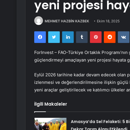
yeni projesi hay
MEHMET HAZBİN KAZBEK
Ekim 18, 2025
Facebook
Twitter
LinkedIn
Tumblr
Pinterest
Reddit
ForInvest – FAO-Türkiye Ortaklık Programı’nın g
güçlendirmeyi amaçlayan yeni projesi hayata g
Eylül 2026 tarihine kadar devam edecek olan pr
izlenmesi ve değerlendirilmesine ilişkin güçlü 
yeni araçlar geliştirilecek ve katılımcı ülkeler ar
İlgili Makaleler
Amasya’da Sel Felaketi: 5 B
Dekar Tarım Alanı Etkilendi