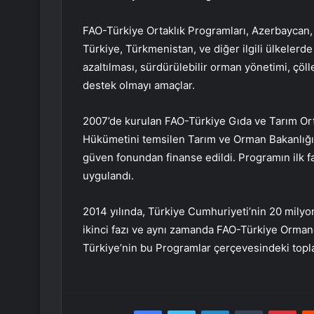
FAO-Türkiye Ortaklık Programları, Azerbaycan, 
Türkiye, Türkmenistan, ve diğer ilgili ülkelerd
azaltılması, sürdürülebilir orman yönetimi, ç
destek olmayı amaçlar.
2007’de kurulan FAO-Türkiye Gıda ve Tarım Orta
Hükümetini temsilen Tarım ve Orman Bakanlığı 
güven fonundan finanse edildi. Programın ilk fa
uygulandı.
2014 yılında, Türkiye Cumhuriyeti’nin 20 milyo
ikinci fazı ve aynı zamanda FAO-Türkiye Ormanc
Türkiye’nin bu Programlar çerçevesindeki topla
Facebook
Twitter
LinkedIn
Tumblr
Pint