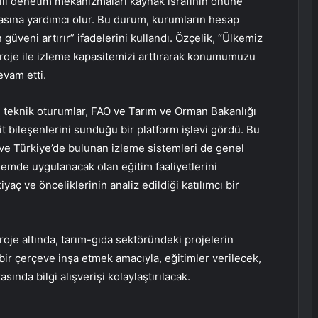
kili denetim mekanizmaları kaynak israfının önüne
sına yardımcı olur. Bu durum, kurumların hesap
güveni artırır” ifadelerini kullandı. Özçelik, “Ülkemiz
proje ile izleme kapasitemizi arttırarak konumumuzu
evam etti.
n teknik oturumlar, FAO ve Tarım ve Orman Bakanlığı
it bileşenlerini sunduğu bir platform işlevi gördü. Bu
ve Türkiye’de bulunan izleme sistemleri de genel
nemde uygulanacak olan eğitim faaliyetlerini
yaç ve önceliklerinin analiz edildiği katılımcı bir
oje altında, tarım-gıda sektöründeki projelerin
bir çerçeve inşa etmek amacıyla, eğitimler verilecek,
asında bilgi alışverişi kolaylaştırılacak.