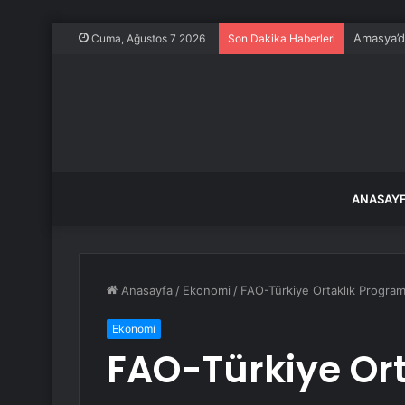
Amasya’da
Cuma, Ağustos 7 2026
Son Dakika Haberleri
ANASAY
Anasayfa
/
Ekonomi
/
FAO-Türkiye Ortaklık Programı
Ekonomi
FAO-Türkiye Ort