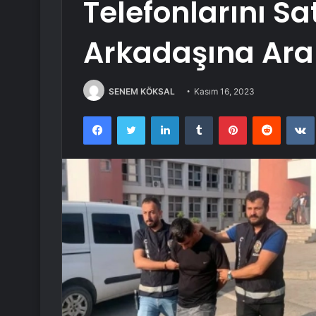
Telefonlarını Sa
Arkadaşına Ara
SENEM KÖKSAL
Kasım 16, 2023
Facebook
Twitter
LinkedIn
Tumblr
Pinterest
Reddit