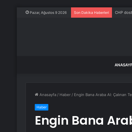
CHP dostl
Pazar, Ağustos 9 2026
Son Dakika Haberleri
ANASAY
Anasayfa
/
Haber
/
Engin Bana Araba Al: Çalınan Te
Haber
Engin Bana Arab