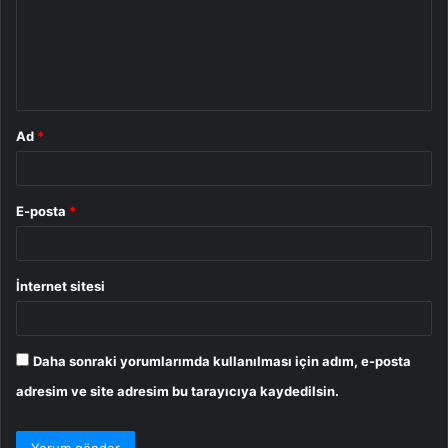
u
m
*
Ad
*
E-posta
*
İnternet sitesi
Daha sonraki yorumlarımda kullanılması için adım, e-posta
adresim ve site adresim bu tarayıcıya kaydedilsin.