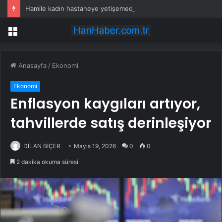
Hamile kadın hastaneye yetişemedi, motosiklet üzerinde doğum yaptı
Menü
Anasayfa
/
Ekonomi
Ekonomi
Enflasyon kaygıları artıyor,
tahvillerde satış derinleşiyor
DİLAN BİÇER
Mayıs 19, 2026
0
0
2 dakika okuma süresi