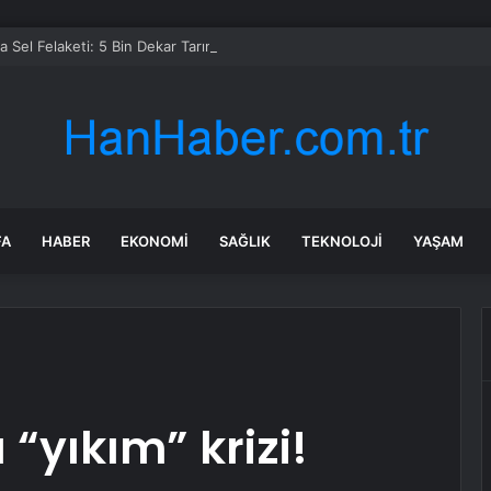
 Sel Felaketi: 5 Bin Dekar Tarım Alanı Etkilendi
FA
HABER
EKONOMI
SAĞLIK
TEKNOLOJI
YAŞAM
“yıkım” krizi!