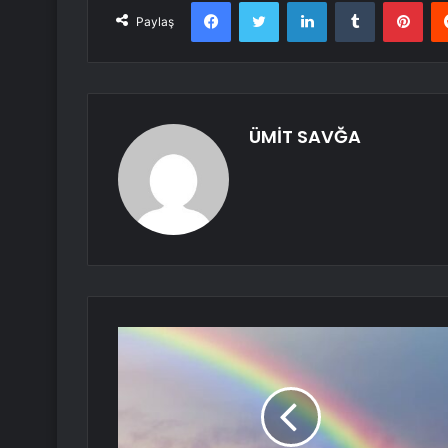
Facebook
Twitter
LinkedIn
Tumblr
Pint
Paylaş
ÜMİT SAVĞA