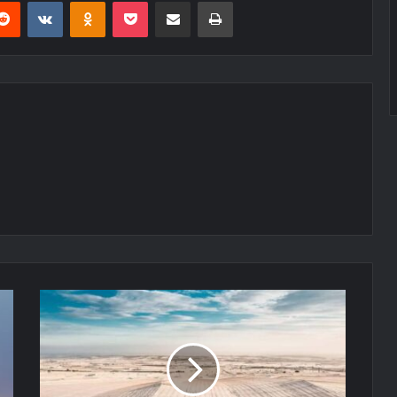
erest
Reddit
VKontakte
Odnoklassniki
Pocket
E-Posta ile paylaş
Yazdır