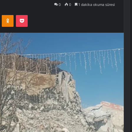
0
0
1 dakika okuma süresi
VKontakte
Odnoklassniki
Pocket