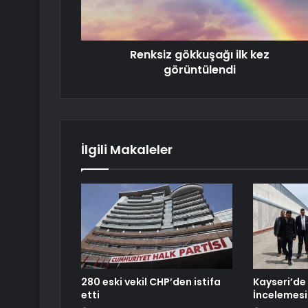
Renksiz gökkuşağı ilk kez
görüntülendi
İlgili Makaleler
280 eski vekil CHP’den istifa
Kayseri’de
etti
İncelemesi