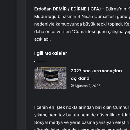
Erdoğan DEMİR / EDİRNE (İGFA) –
Edirne’nin 
Müdürlüğü binasının 4 Nisan Cumartesi günü yap
nedeniyle kamuoyunda büyük tepki topladı. Keş
daha önce verilen “Cumartesi günü çalışma yapıl
açıkladı.
İlgili Makaleler
2027 hac kura sonuçları
açıklandı
Ağustos 7, 2026
İlçenin en işlek noktalarından biri olan Cumhur
yıkımı, hem toz bulutu hem de güvenlik koridor
Sosyal medya ve yerel basına yansıyan eleştir
sürecin işleyişine dair çarpıcı detaylar paylaştı.