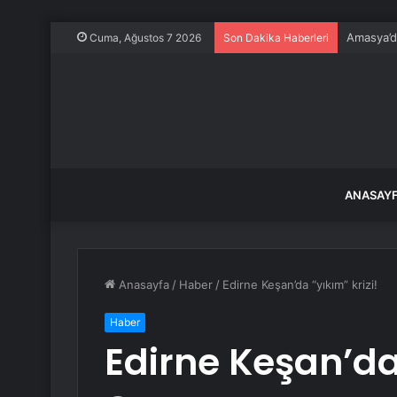
Amasya’da
Cuma, Ağustos 7 2026
Son Dakika Haberleri
ANASAY
Anasayfa
/
Haber
/
Edirne Keşan’da “yıkım” krizi!
Haber
Edirne Keşan’da 