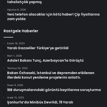
tahsilatçılık yapmış
Ağustos 8, 2026
Yeni telefon alacaklar için kötü haber! Çip fiyatlarına
zam yolda
Rastgele Haberler
Kasım 16, 2023
Yaralı Gazzeliler Türkiye’ye getirildi
Mart 1, 2026
Adalet Bakanı Tunç, Azerbaycan’la Görüştü
Temmuz 20, 2023
Bakan Özhaseki, İstanbul ve depremden etkilenen
illerdeki konut yenileme projelerini anlattı.
Nisan 9, 2026
İBB duruşmalarındaki görüntü kayıtlarına soruşturma
Aralık 15, 2025
Şanlıurfa’da Minibüs Devrildi, 19 Yaralı