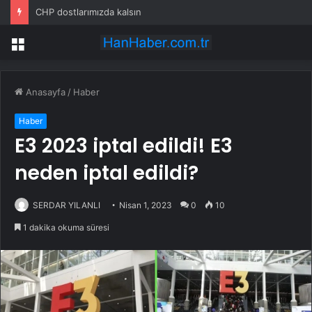
CHP dostlarımızda kalsın
Menü
Anasayfa
/
Haber
Haber
E3 2023 iptal edildi! E3
neden iptal edildi?
SERDAR YILANLI
Nisan 1, 2023
0
10
1 dakika okuma süresi