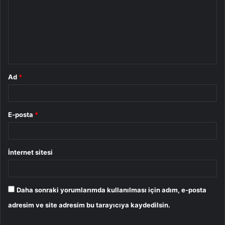
r
u
m
*
Ad
*
E-posta
*
İnternet sitesi
Daha sonraki yorumlarımda kullanılması için adım, e-posta
adresim ve site adresim bu tarayıcıya kaydedilsin.