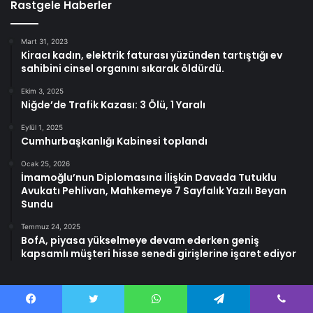
Rastgele Haberler
Mart 31, 2023
Kiracı kadın, elektrik faturası yüzünden tartıştığı ev
sahibini cinsel organını sıkarak öldürdü.
Ekim 3, 2025
Niğde’de Trafik Kazası: 3 Ölü, 1 Yaralı
Eylül 1, 2025
Cumhurbaşkanlığı Kabinesi toplandı
Ocak 25, 2026
İmamoğlu’nun Diplomasına İlişkin Davada Tutuklu
Avukatı Pehlivan, Mahkemeye 7 Sayfalık Yazılı Beyan
Sundu
Temmuz 24, 2025
BofA, piyasa yükselmeye devam ederken geniş
kapsamlı müşteri hisse senedi girişlerine işaret ediyor
Facebook
Twitter
WhatsApp
Telegram
Viber