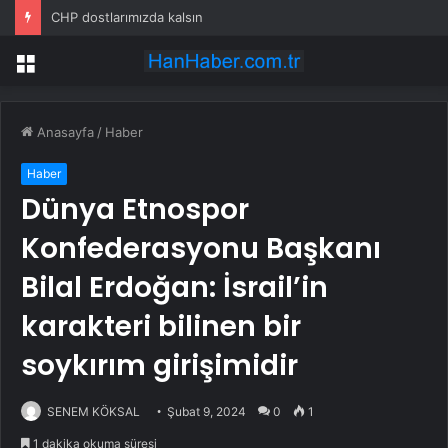
CHP dostlarımızda kalsın
Menü
Anasayfa
/
Haber
Haber
Dünya Etnospor
Konfederasyonu Başkanı
Bilal Erdoğan: İsrail’in
karakteri bilinen bir
soykırım girişimidir
SENEM KÖKSAL
Şubat 9, 2024
0
1
1 dakika okuma süresi