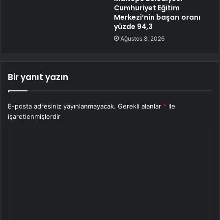
Cumhuriyet Eğitim
Merkezi’nin başarı oranı
yüzde 94,3
Ağustos 8, 2026
Bir yanıt yazın
E-posta adresiniz yayınlanmayacak.
Gerekli alanlar
*
ile
işaretlenmişlerdir
Y
o
r
u
m
*