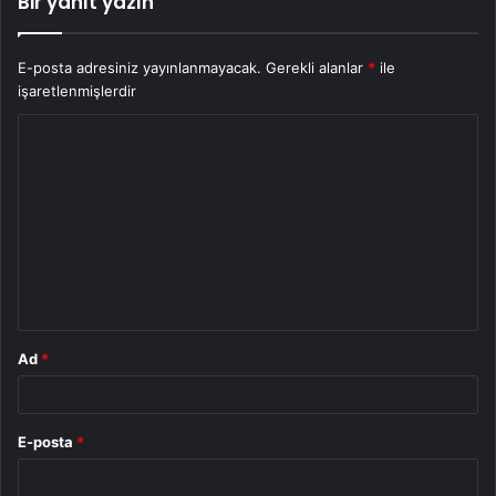
Bir yanıt yazın
E-posta adresiniz yayınlanmayacak.
Gerekli alanlar
*
ile
işaretlenmişlerdir
Y
o
r
u
m
*
Ad
*
E-posta
*