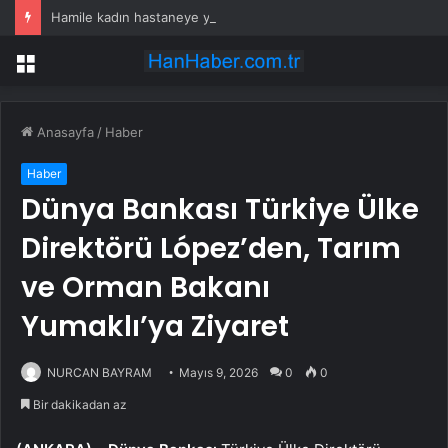
Hamile kadın hastaneye yetişemedi, motosiklet üzerinde doğum yaptı
Menü
Anasayfa
/
Haber
Haber
Dünya Bankası Türkiye Ülke
Direktörü López’den, Tarım
ve Orman Bakanı
Yumaklı’ya Ziyaret
NURCAN BAYRAM
Mayıs 9, 2026
0
0
Bir dakikadan az