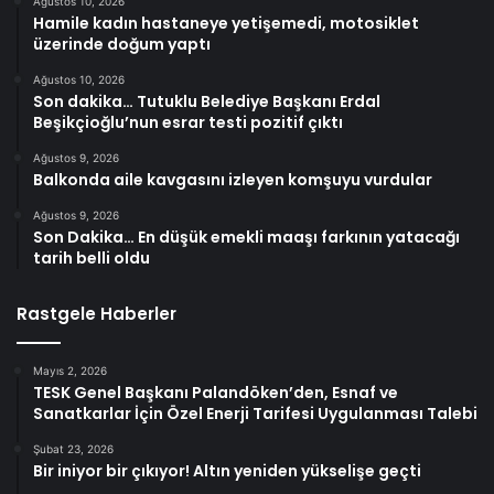
Ağustos 10, 2026
Hamile kadın hastaneye yetişemedi, motosiklet
üzerinde doğum yaptı
Ağustos 10, 2026
Son dakika… Tutuklu Belediye Başkanı Erdal
Beşikçioğlu’nun esrar testi pozitif çıktı
Ağustos 9, 2026
Balkonda aile kavgasını izleyen komşuyu vurdular
Ağustos 9, 2026
Son Dakika… En düşük emekli maaşı farkının yatacağı
tarih belli oldu
Rastgele Haberler
Mayıs 2, 2026
TESK Genel Başkanı Palandöken’den, Esnaf ve
Sanatkarlar İçin Özel Enerji Tarifesi Uygulanması Talebi
Şubat 23, 2026
Bir iniyor bir çıkıyor! Altın yeniden yükselişe geçti