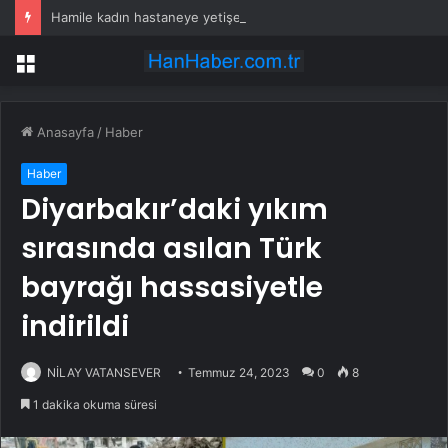
Hamile kadın hastaneye yetişemedi, motosiklet üzerinde doğum yaptı
Menü
Anasayfa
/
Haber
Haber
Diyarbakır’daki yıkım
sırasında asılan Türk
bayrağı hassasiyetle
indirildi
NİLAY VATANSEVER
Temmuz 24, 2023
0
8
1 dakika okuma süresi