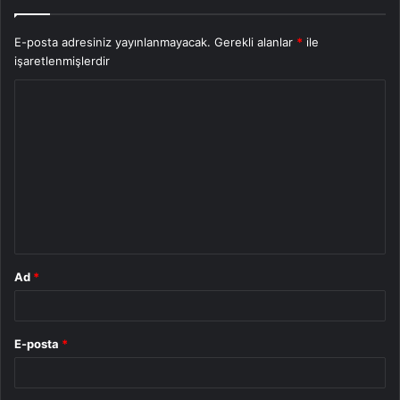
E-posta adresiniz yayınlanmayacak.
Gerekli alanlar
*
ile
işaretlenmişlerdir
Y
o
r
u
m
*
Ad
*
E-posta
*