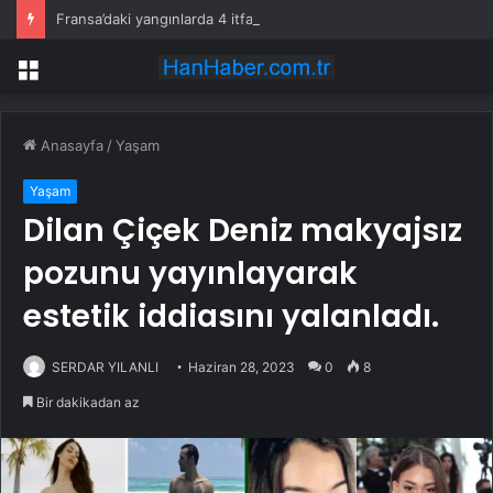
Fransa’daki yangınlarda 4 itfaiye eri hayatını kaybetti
Menü
Anasayfa
/
Yaşam
Yaşam
Dilan Çiçek Deniz makyajsız
pozunu yayınlayarak
estetik iddiasını yalanladı.
SERDAR YILANLI
Haziran 28, 2023
0
8
Bir dakikadan az