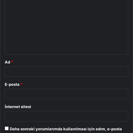
Y
o
r
u
m
*
Ad
*
E-posta
*
İnternet sitesi
Daha sonraki yorumlarımda kullanılması için adım, e-posta