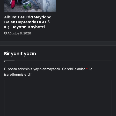
Albüm: Peru’da Meydana
Gelen Depremde En Az 5
Kişi Hayatını Kaybetti
Ağustos 6, 2026
Bir yanıt yazın
E-posta adresiniz yayınlanmayacak.
Gerekli alanlar
*
ile
işaretlenmişlerdir
Y
o
r
u
m