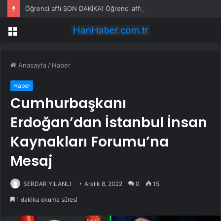
Öğrenci affı SON DAKİKA! Öğrenci affı ne zaman çıkacak? Öğrenci affı kimleri kapsıyor?
Menü
Anasayfa
/
Haber
Haber
Cumhurbaşkanı
Erdoğan’dan İstanbul İnsan
Kaynakları Forumu’na
Mesaj
SERDAR YILANLI
Aralık 8, 2022
0
15
1 dakika okuma süresi