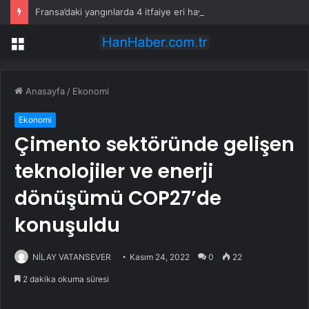
Fransa’daki yangınlarda 4 itfaiye eri hayatını kaybetti
Menü
Anasayfa
/
Ekonomi
Ekonomi
Çimento sektöründe gelişen
teknolojiler ve enerji
dönüşümü COP27’de
konuşuldu
NİLAY VATANSEVER
Kasım 24, 2022
0
22
2 dakika okuma süresi