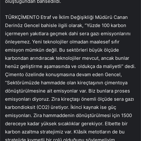
oluştuğundan bahsedildi.
TÜRKÇİMENTO Etraf ve İklim Değişikliği Müdürü Canan
Derinöz Gencel bahisle ilgili olarak, “Yüzde 100 karbon
içermeyen yakıtlara geçmek dahi sera gazı emisyonlarını
önleyemez. Yeni teknolojiler olmadan maalesef sıfır
emisyon mümkün değil. Bu sektörleri büyük ölçüde
karbondan arındıracak teknolojiler mevcut, ancak bunlar
henüz geliştirme aşamasında ve oldukça da maliyetli” dedi.
Çimento özelinde konuşmasına devam eden Gencel,
“Sektörümüzde hammadde olan kireçtaşının çimentoya
dönüştürülmesine ait emisyonlar var. Biz bunlara proses
emisyonları diyoruz. Zira kireçtaşı önemli ölçüde sera gazı
karbondioksit (CO2) üretiyor. İkinci kaynak ise güç
emisyonları. Zira hammaddenin dönüştürülmesi için 1500
dereceye kadar yüksek sıcaklıklar gerekiyor. Elbette bir
karbon azaltma stratejimiz var. Klâsik metotların de bu
stratejide kıymetli bir rolü olduğunu söylemeliyim.