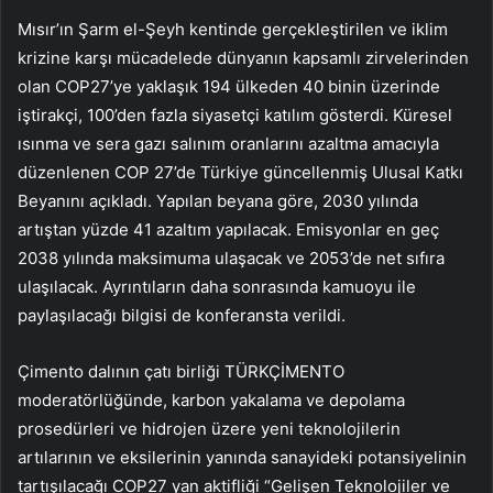
Mısır’ın Şarm el-Şeyh kentinde gerçekleştirilen ve iklim
krizine karşı mücadelede dünyanın kapsamlı zirvelerinden
olan COP27’ye yaklaşık 194 ülkeden 40 binin üzerinde
iştirakçi, 100’den fazla siyasetçi katılım gösterdi. Küresel
ısınma ve sera gazı salınım oranlarını azaltma amacıyla
düzenlenen COP 27’de Türkiye güncellenmiş Ulusal Katkı
Beyanını açıkladı. Yapılan beyana göre, 2030 yılında
artıştan yüzde 41 azaltım yapılacak. Emisyonlar en geç
2038 yılında maksimuma ulaşacak ve 2053’de net sıfıra
ulaşılacak. Ayrıntıların daha sonrasında kamuoyu ile
paylaşılacağı bilgisi de konferansta verildi.
Çimento dalının çatı birliği TÜRKÇİMENTO
moderatörlüğünde, karbon yakalama ve depolama
prosedürleri ve hidrojen üzere yeni teknolojilerin
artılarının ve eksilerinin yanında sanayideki potansiyelinin
tartışılacağı COP27 yan aktifliği “Gelişen Teknolojiler ve