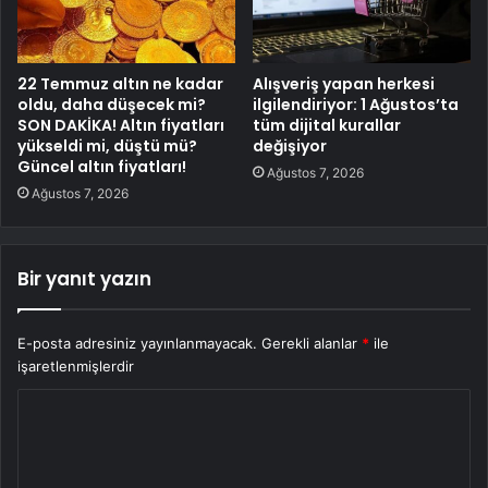
22 Temmuz altın ne kadar
Alışveriş yapan herkesi
oldu, daha düşecek mi?
ilgilendiriyor: 1 Ağustos’ta
SON DAKİKA! Altın fiyatları
tüm dijital kurallar
yükseldi mi, düştü mü?
değişiyor
Güncel altın fiyatları!
Ağustos 7, 2026
Ağustos 7, 2026
Bir yanıt yazın
E-posta adresiniz yayınlanmayacak.
Gerekli alanlar
*
ile
işaretlenmişlerdir
Y
o
r