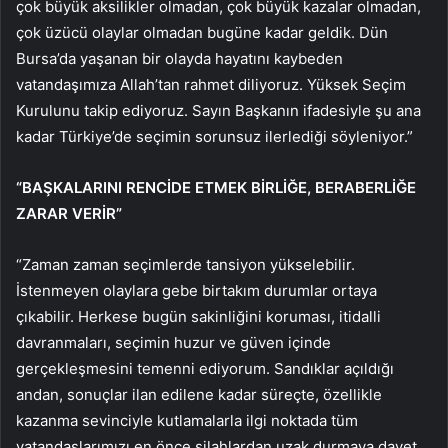
çok büyük aksilikler olmadan, çok büyük kazalar olmadan,
çok üzücü olaylar olmadan bugüne kadar geldik. Dün
Bursa’da yaşanan bir olayda hayatını kaybeden
vatandaşımıza Allah’tan rahmet diliyoruz. Yüksek Seçim
Kurulunu takip ediyoruz. Sayın Başkanın ifadesiyle şu ana
kadar Türkiye’de seçimin sorunsuz ilerlediği söyleniyor.”
“BAŞKALARINI RENCİDE ETMEK BİRLİĞE, BERABERLİĞE
ZARAR VERİR”
“Zaman zaman seçimlerde tansiyon yükselebilir.
İstenmeyen olaylara gebe birtakım durumlar ortaya
çıkabilir. Herkese bugün sakinliğini koruması, itidalli
davranmaları, seçimin huzur ve güven içinde
gerçekleşmesini temenni ediyorum. Sandıklar açıldığı
andan, sonuçlar ilan edilene kadar süreçte, özellikle
kazanma sevinciyle kutlamalarla ilgi noktada tüm
vatandaşlarımızı en önce silahlardan uzak durmaya davet