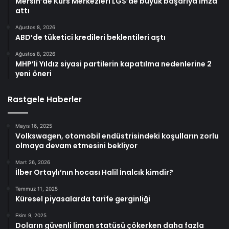
Mersin’de Kurs Merkezleri LGS’de büyük başarıya imza
attı
Ağustos 8, 2026
ABD’de tüketici kredileri beklentileri aştı
Ağustos 8, 2026
MHP’li Yıldız siyasi partilerin kapatılma nedenlerine 2
yeni öneri
Rastgele Haberler
Mayıs 16, 2025
Volkswagen, otomobil endüstrisindeki koşulların zorlu
olmaya devam etmesini bekliyor
Mart 26, 2026
İlber Ortaylı’nın hocası Halil İnalcık kimdir?
Temmuz 11, 2025
Küresel piyasalarda tarife gerginliği
Ekim 9, 2025
Doların güvenli liman statüsü çökerken daha fazla