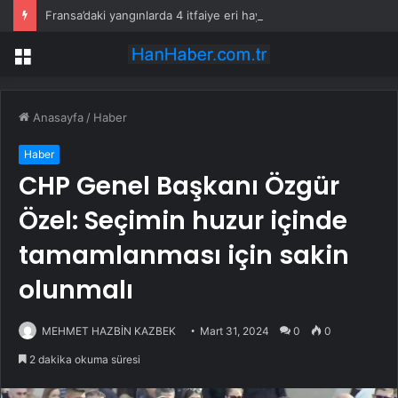
Fransa’daki yangınlarda 4 itfaiye eri hayatını kaybetti
Menü
Anasayfa
/
Haber
Haber
CHP Genel Başkanı Özgür
Özel: Seçimin huzur içinde
tamamlanması için sakin
olunmalı
MEHMET HAZBİN KAZBEK
Mart 31, 2024
0
0
2 dakika okuma süresi