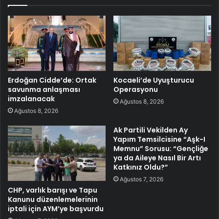
Erdoğan Cidde’de: Ortak
Kocaeli’de Uyuşturucu
savunma anlaşması
Operasyonu
imzalanacak
Ağustos 8, 2026
Ağustos 8, 2026
Ak Partili Vekilden Ay
Yapım Temsilcisine “Aşk-I
Memnu” Sorusu: “Gençliğe
ya da Aileye Nasıl Bir Artı
Katkınız Oldu?”
Ağustos 7, 2026
CHP, varlık barışı ve Tapu
Kanunu düzenlemelerinin
iptali için AYM’ye başvurdu