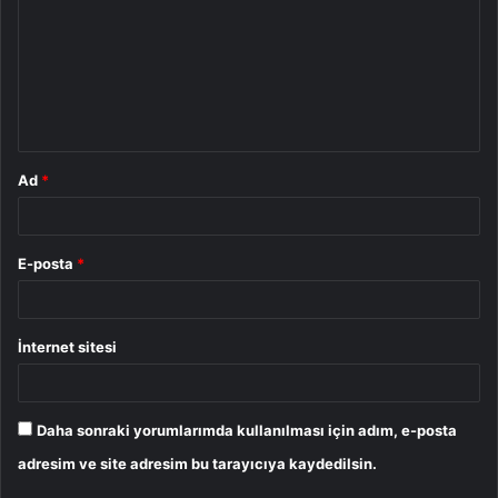
r
u
m
*
Ad
*
E-posta
*
İnternet sitesi
Daha sonraki yorumlarımda kullanılması için adım, e-posta
adresim ve site adresim bu tarayıcıya kaydedilsin.