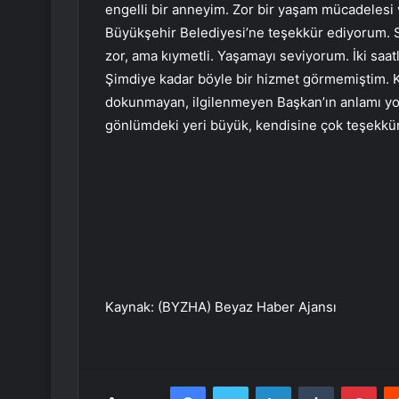
engelli bir anneyim. Zor bir yaşam mücadelesi ve
Büyükşehir Belediyesi’ne teşekkür ediyorum. San
zor, ama kıymetli. Yaşamayı seviyorum. İki saatlik
Şimdiye kadar böyle bir hizmet görmemiştim. K
dokunmayan, ilgilenmeyen Başkan’ın anlamı yok
gönlümdeki yeri büyük, kendisine çok teşekkü
Kaynak: (BYZHA) Beyaz Haber Ajansı
Facebook
Twitter
LinkedIn
Tumblr
Pint