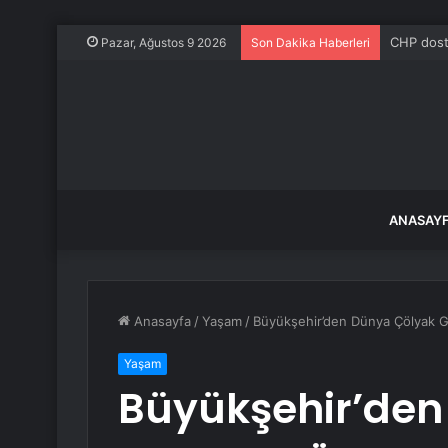
CHP dostl
Pazar, Ağustos 9 2026
Son Dakika Haberleri
ANASAY
Anasayfa
/
Yaşam
/
Büyükşehir’den Dünya Çölyak Gü
Yaşam
Büyükşehir’den