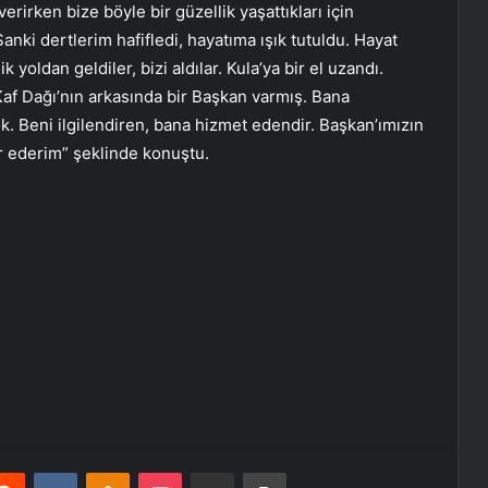
rirken bize böyle bir güzellik yaşattıkları için
ki dertlerim hafifledi, hayatıma ışık tutuldu. Hayat
 yoldan geldiler, bizi aldılar. Kula’ya bir el uzandı.
af Dağı’nın arkasında bir Başkan varmış. Bana
. Beni ilgilendiren, bana hizmet edendir. Başkan’ımızın
r ederim” şeklinde konuştu.
erest
Reddit
VKontakte
Odnoklassniki
Pocket
E-Posta ile paylaş
Yazdır