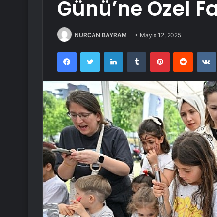
Günü’ne Özel Fa
NURCAN BAYRAM
Mayıs 12, 2025
Facebook
Twitter
LinkedIn
Tumblr
Pinterest
Reddit