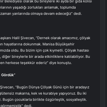
Belediyesi olarak bu bireylere iki ayda bir gıda kolisi
ınlarının yaşadığı zorlukları anlamak, toplumda
r zaman yanlarında olmaya devam edeceğiz” dedi.
şkanı Halil Şivecan, “Dernek olarak amacımız, çölyak
arın hayatlarına dokunmak. Manisa Büyükşehir
ımızda oldu. Bu bizim için çok kıymetli. Çölyak hastası
 diğer bireylerle bir arada etkinliklere katılabiliyor. Bu
ren herkese teşekkür ederiz” diye konuştu.
n Gördük”
Şivecan, “Bugün Dünya Çölyak Günü için bir aradayız
lütensiz makarna, kek ve kurabiye yapıyoruz. Bu iki
 Bugün çocuklarla birlikte özgürleştik, sosyalleştik.
 görmemiştik” dedi.