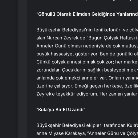
“Gönüllü Olarak Elimden Geldiğince Yanların
Büyükşehir Belediyesi’nin fenilketonüri ve çölya
alan Nurcan Zeyrek de “Bugün Çölyak Haftası i
Anneler Günü olması nedeniyle de çok mutluy
büyük hassasiyet gösteriyor. Ben de gönüllü o
Çünkü çölyak annesi olmak çok zor; her market 
zorundalar. Çocuklarını sağlıklı besleyebilmek 
anlamda çok emekçi anneler var. Onların yanın
üzerine çalışıyor. Emeği geçen herkese, özelli
Zeyrek’e teşekkür ediyorum. Her zaman yanlar
“Kula’ya Bir El Uzandı”
Büyükşehir Belediyesi ekipleri tarafından Kula’
anne Miyase Karakaya, “Anneler Günü ve Çölya