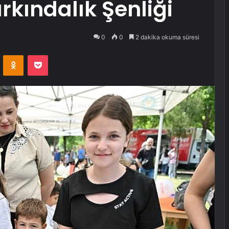
rkındalık Şenliği
0
0
2 dakika okuma süresi
VKontakte
Odnoklassniki
Pocket