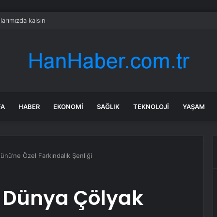
arımızda kalsın
FA
HABER
EKONOMI
SAĞLIK
TEKNOLOJI
YAŞAM
nü’ne Özel Farkındalık Şenliği
 Dünya Çölyak