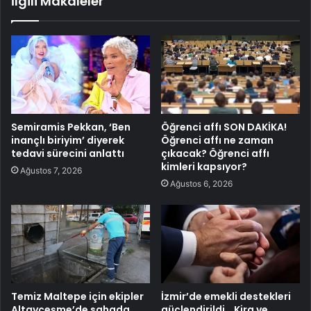
İlgili Makaleler
Semiramis Pekkan, ‘Ben
Öğrenci affı SON DAKİKA!
inançlı biriyim’ diyerek
Öğrenci affı ne zaman
tedavi sürecini anlattı
çıkacak? Öğrenci affı
kimleri kapsıyor?
Ağustos 7, 2026
Ağustos 6, 2026
Temiz Maltepe için ekipler
İzmir’de emekli destekleri
Altayçeşme’de sahada
güçlendirildi… Kira ve