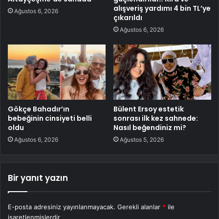
alışveriş yardımı 4 bin TL’ye
Ağustos 6, 2026
çıkarıldı
Ağustos 6, 2026
Gökçe Bahadır’ın
Bülent Ersoy estetik
bebeğinin cinsiyeti belli
sonrası ilk kez sahnede:
oldu
Nasıl beğendiniz mi?
Ağustos 6, 2026
Ağustos 5, 2026
Bir yanıt yazın
E-posta adresiniz yayınlanmayacak.
Gerekli alanlar
*
ile
işaretlenmişlerdir