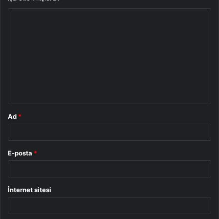
Y
o
r
u
m
*
Ad
*
E-posta
*
İnternet sitesi