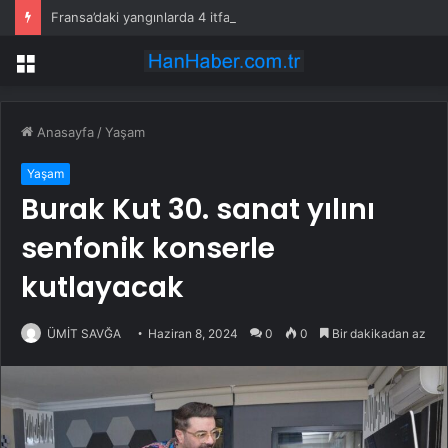
Fransa’daki yangınlarda 4 itfaiye eri hayatını kaybetti
Menü
Anasayfa
/
Yaşam
Yaşam
Burak Kut 30. sanat yılını
senfonik konserle
kutlayacak
ÜMİT SAVĞA
Haziran 8, 2024
0
0
Bir dakikadan az