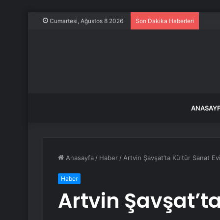
Frans
Cumartesi, Ağustos 8 2026
Son Dakika Haberleri
ANASAY
Anasayfa
/
Haber
/
Artvin Şavşat’ta Kültür Sanat Evi
Haber
Artvin Şavşat’ta