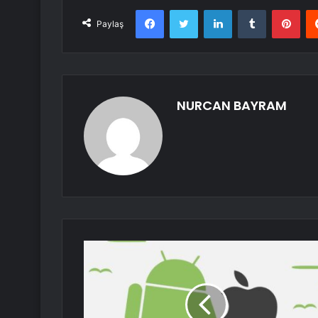
Facebook
Twitter
LinkedIn
Tumblr
Pint
Paylaş
NURCAN BAYRAM