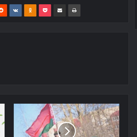
erest
Reddit
VKontakte
Odnoklassniki
Pocket
E-Posta ile paylaş
Yazdır