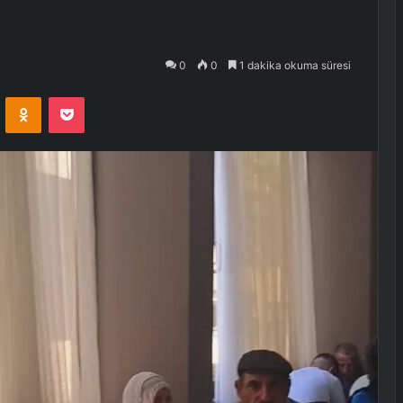
0
0
1 dakika okuma süresi
VKontakte
Odnoklassniki
Pocket