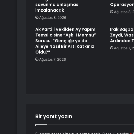
savunma anlaşması
Operasyo
imzalanacak
Ağustos 8, 
Ağustos 8, 2026
Ak Partili Vekilden Ay Yapım
Irak Başba
Temsilcisine “Aşk-I Memnu”
Zeydi, Was
Sorusu: “Gençliğe ya da
Ardından T
Aileye Nasıl Bir Artı Katkınız
Ağustos 7, 
Oldu?”
Ağustos 7, 2026
Bir yanıt yazın