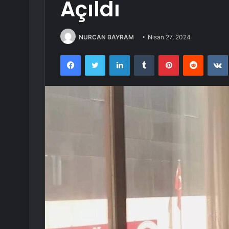
Açıldı
NURCAN BAYRAM
Nisan 27, 2024
Facebook
Twitter
LinkedIn
Tumblr
Pinterest
Reddit