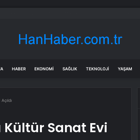
a’daki yangınlarda 4 itfaiye eri hayatını kaybetti
FA
HABER
EKONOMI
SAĞLIK
TEKNOLOJI
YAŞAM
 Açıldı
 Kültür Sanat Evi