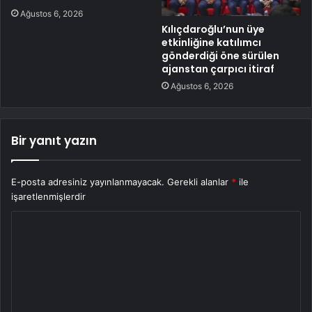
Ağustos 6, 2026
Kılıçdaroğlu’nun üye
etkinliğine katılımcı
gönderdiği öne sürülen
ajanstan çarpıcı itiraf
Ağustos 6, 2026
Bir yanıt yazın
E-posta adresiniz yayınlanmayacak.
Gerekli alanlar
*
ile
işaretlenmişlerdir
Y
o
r
u
m