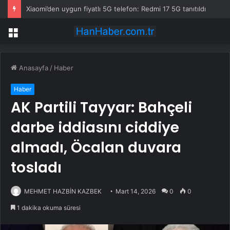
Xiaomi’den uygun fiyatlı 5G telefon: Redmi 17 5G tanıtıldı
Menü
Anasayfa
/
Haber
Haber
AK Partili Tayyar: Bahçeli
darbe iddiasını ciddiye
almadı, Öcalan duvara
tosladı
MEHMET HAZBİN KAZBEK
Mart 14, 2026
0
0
1 dakika okuma süresi