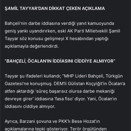
Ş
A
MİL TAYYAR’DAN DİKKAT ÇEKEN AÇIKLAMA
Bahçeli’nin darbe iddiasına verdiği yanıt kamuoyunda
geniş yankı uyandırırken, eski AK Parti Milletvekili Şamil
Tayyar söz konusu gelişmeyi X hesabından yaptığı
açıklamayla değerlendirdi.
“
BAHÇELİ
, ÖCALAN’IN İDDİASINI CİDDİYE ALMIYOR”
Tayyar şu ifadeleri kullandı; “MHP Lideri Bahçeli, Türkgün
Gazetesi’ne konuşmuş. DEM’li Gülistan Koçyiğit’in Öcalan’a
atfen aktardığı ‘süreç başarısız olursa darbe mekaniği
devreye girer’ iddiasına ‘fasa fiso’ diyor. Yani, Öcalan’ın
iddiasını ciddiye almıyor.
Ayrıca, Barzani şovuna ve PKK’lı Bese Hozat’ın
açıklamalarına tepki gösteriyor. Terör örgütünden