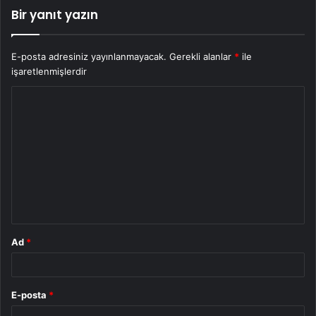
Bir yanıt yazın
E-posta adresiniz yayınlanmayacak.
Gerekli alanlar
*
ile
işaretlenmişlerdir
Y
o
r
u
m
*
Ad
*
E-posta
*