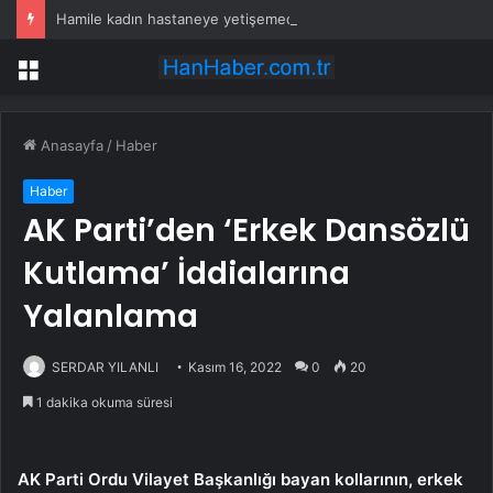
Hamile kadın hastaneye yetişemedi, motosiklet üzerinde doğum yaptı
Menü
Anasayfa
/
Haber
Haber
AK Parti’den ‘Erkek Dansözlü
Kutlama’ İddialarına
Yalanlama
SERDAR YILANLI
Kasım 16, 2022
0
20
1 dakika okuma süresi
AK Parti Ordu Vilayet Başkanlığı bayan kollarının, erkek