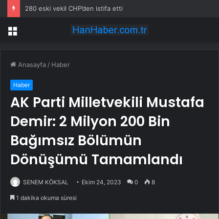
280 eski vekil CHP’den istifa etti
Menü
Anasayfa
/
Haber
Haber
AK Parti Milletvekili Mustafa
Demir: 2 Milyon 200 Bin
Bağımsız Bölümün
Dönüşümü Tamamlandı
SENEM KÖKSAL
Ekim 24, 2023
0
8
1 dakika okuma süresi