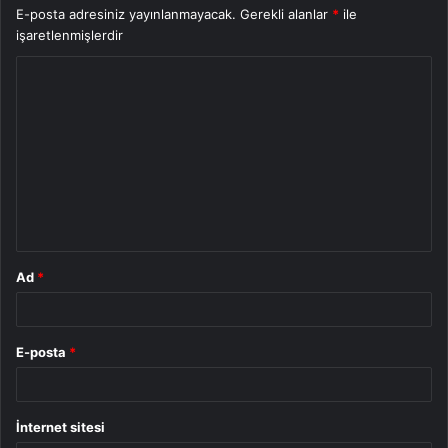
E-posta adresiniz yayınlanmayacak.
Gerekli alanlar
*
ile
işaretlenmişlerdir
Y
o
r
u
m
*
Ad
*
E-posta
*
İnternet sitesi