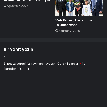
Ardından Tahran’a Gidiyor
Ağustos 7, 2026
Vali Baruş, Tortum ve
Uzundere’de
Ağustos 7, 2026
Bir yanıt yazın
E-posta adresiniz yayınlanmayacak.
Gerekli alanlar
*
ile
işaretlenmişlerdir
Y
o
r
u
m