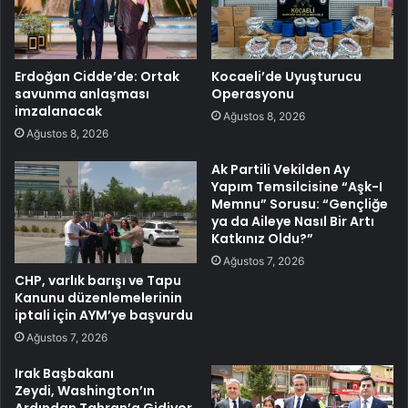
Erdoğan Cidde’de: Ortak
Kocaeli’de Uyuşturucu
savunma anlaşması
Operasyonu
imzalanacak
Ağustos 8, 2026
Ağustos 8, 2026
Ak Partili Vekilden Ay
Yapım Temsilcisine “Aşk-I
Memnu” Sorusu: “Gençliğe
ya da Aileye Nasıl Bir Artı
Katkınız Oldu?”
Ağustos 7, 2026
CHP, varlık barışı ve Tapu
Kanunu düzenlemelerinin
iptali için AYM’ye başvurdu
Ağustos 7, 2026
Irak Başbakanı
Zeydi, Washington’ın