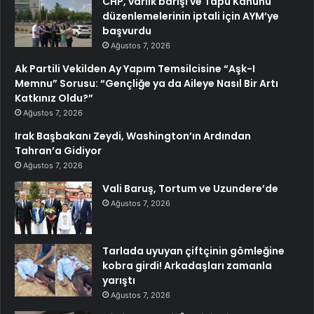
CHP, varlık barışı ve Tapu Kanunu
düzenlemelerinin iptali için AYM’ye
başvurdu
Ağustos 7, 2026
Ak Partili Vekilden Ay Yapım Temsilcisine “Aşk-I
Memnu” Sorusu: “Gençliğe ya da Aileye Nasıl Bir Artı
Katkınız Oldu?”
Ağustos 7, 2026
Irak Başbakanı Zeydi, Washington’ın Ardından
Tahran’a Gidiyor
Ağustos 7, 2026
Vali Baruş, Tortum ve Uzundere’de
Ağustos 7, 2026
Tarlada uyuyan çiftçinin gömleğine
kobra girdi! Arkadaşları zamanla
yarıştı
Ağustos 7, 2026