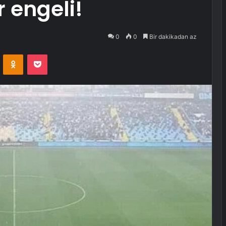
engeli!
0
0
Bir dakikadan az
VKontakte
Odnoklassniki
Pocket