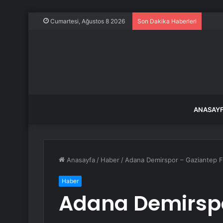
Frans
Cumartesi, Ağustos 8 2026
Son Dakika Haberleri
ANASAY
Anasayfa
/
Haber
/
Adana Demirspor – Gaziantep F
Haber
Adana Demirspo