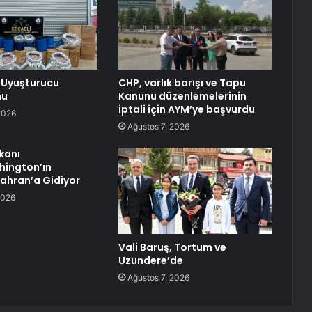
 Uyuşturucu
CHP, varlık barışı ve Tapu
nu
Kanunu düzenlemelerinin
iptali için AYM’ye başvurdu
2026
Ağustos 7, 2026
kanı
hington’ın
ahran’a Gidiyor
2026
Vali Baruş, Tortum ve
Uzundere’de
Ağustos 7, 2026