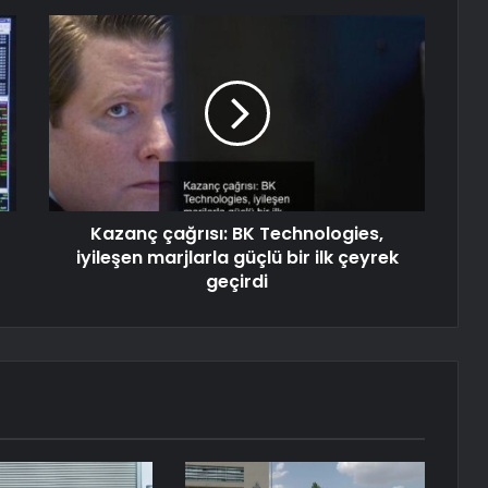
Kazanç çağrısı: BK Technologies,
iyileşen marjlarla güçlü bir ilk çeyrek
geçirdi