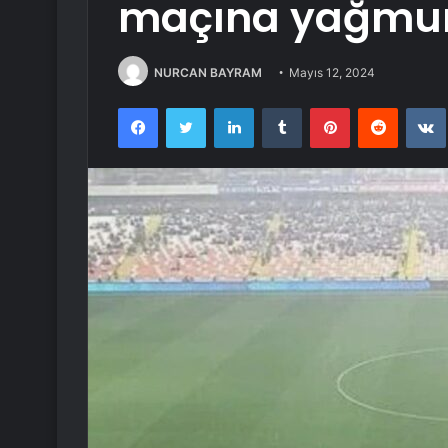
maçına yağmur 
NURCAN BAYRAM
Mayıs 12, 2024
Facebook
Twitter
LinkedIn
Tumblr
Pinterest
Reddit