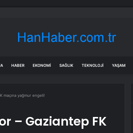
a’daki yangınlarda 4 itfaiye eri hayatını kaybetti
FA
HABER
EKONOMI
SAĞLIK
TEKNOLOJI
YAŞAM
K maçına yağmur engeli!
r – Gaziantep FK