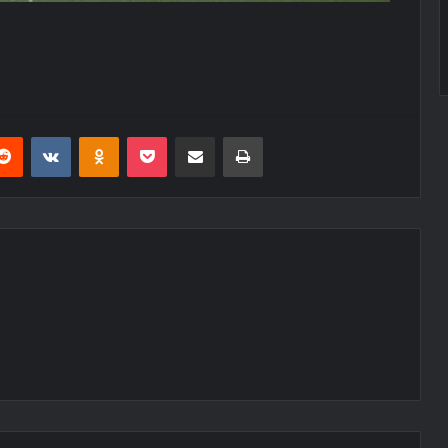
erest
Reddit
VKontakte
Odnoklassniki
Pocket
E-Posta ile paylaş
Yazdır