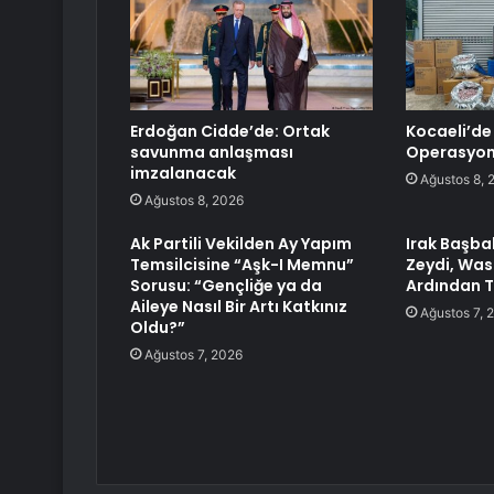
Erdoğan Cidde’de: Ortak
Kocaeli’de
savunma anlaşması
Operasyo
imzalanacak
Ağustos 8, 
Ağustos 8, 2026
Ak Partili Vekilden Ay Yapım
Irak Başba
Temsilcisine “Aşk-I Memnu”
Zeydi, Was
Sorusu: “Gençliğe ya da
Ardından T
Aileye Nasıl Bir Artı Katkınız
Ağustos 7, 
Oldu?”
Ağustos 7, 2026