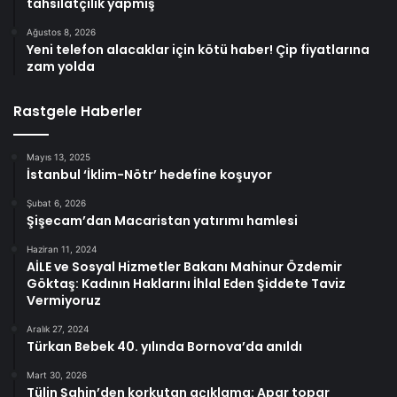
tahsilatçılık yapmış
Ağustos 8, 2026
Yeni telefon alacaklar için kötü haber! Çip fiyatlarına
zam yolda
Rastgele Haberler
Mayıs 13, 2025
İstanbul ‘İklim-Nötr’ hedefine koşuyor
Şubat 6, 2026
Şişecam’dan Macaristan yatırımı hamlesi
Haziran 11, 2024
AİLE ve Sosyal Hizmetler Bakanı Mahinur Özdemir
Göktaş: Kadının Haklarını İhlal Eden Şiddete Taviz
Vermiyoruz
Aralık 27, 2024
Türkan Bebek 40. yılında Bornova’da anıldı
Mart 30, 2026
Tülin Şahin’den korkutan açıklama: Apar topar