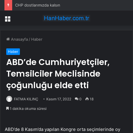
CHP dostlarımızda kalsın
Menü
Anasayfa
/
Haber
Haber
ABD’de Cumhuriyetçiler,
Temsilciler Meclisinde
çoğunluğu elde etti
FATMA KILINÇ
Kasım 17, 2022
0
18
1 dakika okuma süresi
ABD’de 8 Kasım’da yapılan Kongre orta seçimlerinde oy