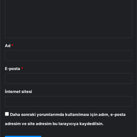
r
u
m
*
Ad
*
E-posta
*
İnternet sitesi
Daha sonraki yorumlarımda kullanılması için adım, e-posta
adresim ve site adresim bu tarayıcıya kaydedilsin.