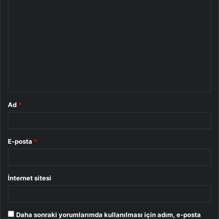
Y
o
r
u
m
*
Ad
*
E-posta
*
İnternet sitesi
Daha sonraki yorumlarımda kullanılması için adım, e-posta