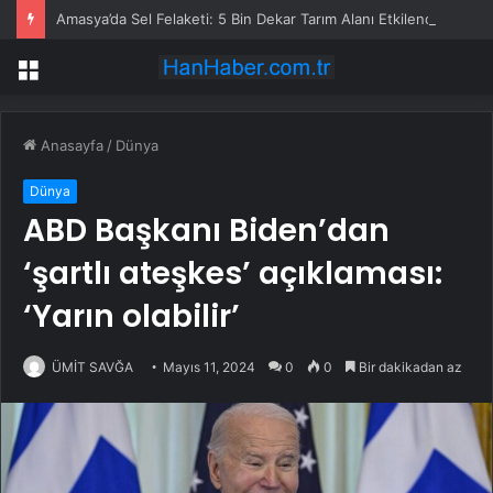
Amasya’da Sel Felaketi: 5 Bin Dekar Tarım Alanı Etkilendi
Menü
Anasayfa
/
Dünya
Dünya
ABD Başkanı Biden’dan
‘şartlı ateşkes’ açıklaması:
‘Yarın olabilir’
ÜMİT SAVĞA
Mayıs 11, 2024
0
0
Bir dakikadan az