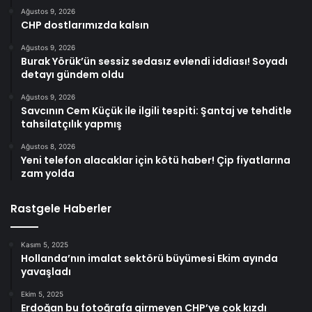
Ağustos 9, 2026
CHP dostlarımızda kalsın
Ağustos 9, 2026
Burak Yörük’ün sessiz sedasız evlendi iddiası! Soyadı
detayı gündem oldu
Ağustos 9, 2026
Savcının Cem Küçük ile ilgili tespiti: Şantaj ve tehditle
tahsilatçılık yapmış
Ağustos 8, 2026
Yeni telefon alacaklar için kötü haber! Çip fiyatlarına
zam yolda
Rastgele Haberler
Kasım 5, 2025
Hollanda’nın imalat sektörü büyümesi Ekim ayında
yavaşladı
Ekim 5, 2025
Erdoğan bu fotoğrafa girmeyen CHP’ye çok kızdı