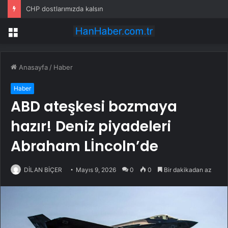
CHP dostlarımızda kalsın
Menü
Anasayfa
/
Haber
Haber
ABD ateşkesi bozmaya
hazır! Deniz piyadeleri
Abraham Lİncoln’de
DİLAN BİÇER
Mayıs 9, 2026
0
0
Bir dakikadan az