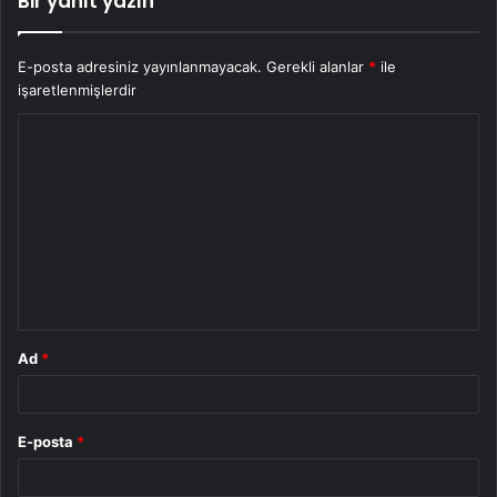
Bir yanıt yazın
E-posta adresiniz yayınlanmayacak.
Gerekli alanlar
*
ile
işaretlenmişlerdir
Y
o
r
u
m
*
Ad
*
E-posta
*