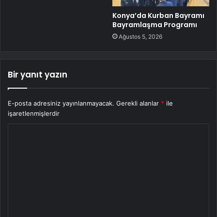
Konya’da Kurban Bayramı
Bayramlaşma Programı
Ağustos 5, 2026
Bir yanıt yazın
E-posta adresiniz yayınlanmayacak.
Gerekli alanlar
*
ile
işaretlenmişlerdir
Y
o
r
u
m
*