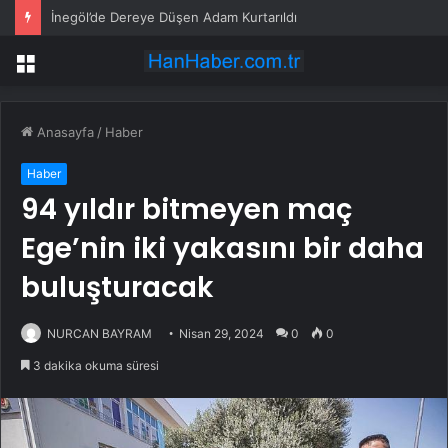
İnegöl’de Dereye Düşen Adam Kurtarıldı
Menü
Anasayfa
/
Haber
Haber
94 yıldır bitmeyen maç
Ege’nin iki yakasını bir daha
buluşturacak
NURCAN BAYRAM
Nisan 29, 2024
0
0
3 dakika okuma süresi