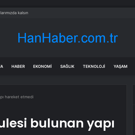
arımızda kalsın
FA
HABER
EKONOMI
SAĞLIK
TEKNOLOJI
YAŞAM
yapı hareket etmedi
kulesi bulunan yapı