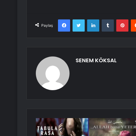
Facebook
Twitter
LinkedIn
Tumblr
Pint
Paylaş
SENEM KÖKSAL