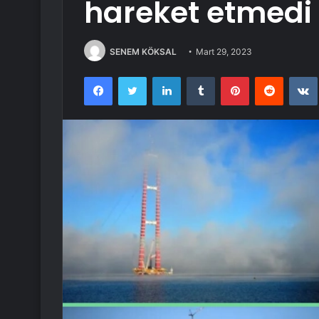
hareket etmedi
SENEM KÖKSAL
Mart 29, 2023
Facebook
Twitter
LinkedIn
Tumblr
Pinterest
Reddit