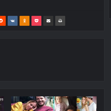
erest
Reddit
VKontakte
Odnoklassniki
Pocket
E-Posta ile paylaş
Yazdır