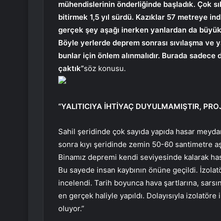
mühendislerinin önderliğinde başladık. Çok sık
bitirmek 1,5 yıl sürdü. Kazıklar 57 metreye in
gerçek şey aşağı inerken yanlardan da büyük 
Böyle yerlerde deprem sonrası sıvılaşma ve ya
bunlar için önlem alınmalıdır. Burada sadece d
çaktık”
söz konusu.
“YALITICIYA İHTİYAÇ DUYULMAMIŞTIR, P
Sahil şeridinde çok sayıda yapıda hasar meyda
sonra kıyı şeridinde zemin 50-60 santimetre aş
Binamız depremi kendi seviyesinde kalarak has
Bu sayede insan kaybının önüne geçildi. İzolatör
incelendi. Tarih boyunca hava şartlarına, sarsı
en gerçek haliyle yapıldı. Dolayısıyla izolatöre
oluyor.”