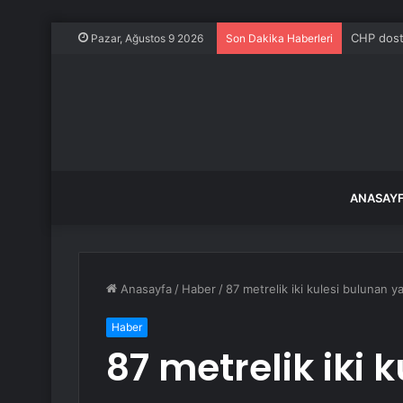
CHP dostl
Pazar, Ağustos 9 2026
Son Dakika Haberleri
ANASAY
Anasayfa
/
Haber
/
87 metrelik iki kulesi bulunan 
Haber
87 metrelik iki 