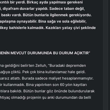
ıntılı bir yerdi. Birkaç ayda yapılması gerekeni
di, diyafram duvarlar yapıldı. Sadece taban değil,
baskı vardı. Bütün bunlarla ilgilenmek gerekiyordu.
pılaşma oynayabilir. Bina sağa ve sola eğilebilir,
ikey bahislerle kalmadık. Kazıkları yatay çivi şeklinde
ROJENİN MEVCUT DURUMUNDA BU DURUM AÇIKTIR”
na geldiğini belirten Zelluh, “Buradaki depremden
ağıya çöktü. Pek çok bina kullanılamaz hale geldi.
arsız atlattı. Burada sadece maliyet hesaplanmamıştır.
 kullanmadık. Bina yapılırken son 60 yılın kayıtları
ntılara bakıldı. Bütün bunlar göz önünde bulundurularak
 ihtiyaç olmadığı projenin şu anki durumundan da belli