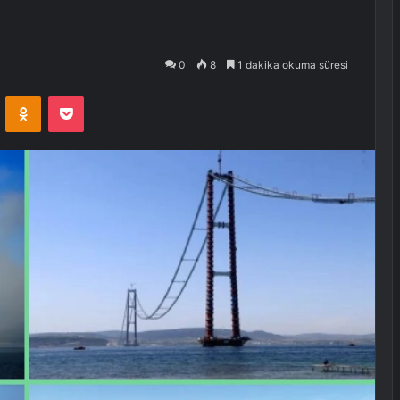
0
8
1 dakika okuma süresi
VKontakte
Odnoklassniki
Pocket