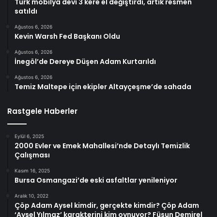
Türk mobilya devi 3 kere el değiştirdi, artık resmen
satıldı
Ağustos 6, 2026
Kevin Warsh Fed Başkanı Oldu
Ağustos 6, 2026
İnegöl’de Dereye Düşen Adam Kurtarıldı
Ağustos 6, 2026
Temiz Maltepe için ekipler Altayçeşme’de sahada
Rastgele Haberler
Eylül 6, 2025
2000 Evler ve Emek Mahallesi’nde Detaylı Temizlik
Çalışması
Kasım 16, 2025
Bursa Osmangazi’de eski asfaltlar yenileniyor
Aralık 10, 2022
Çöp Adam Aysel kimdir, gerçekte kimdir? Çöp Adam
‘Aysel Yılmaz’ karakterini kim oynuyor? Füsun Demirel