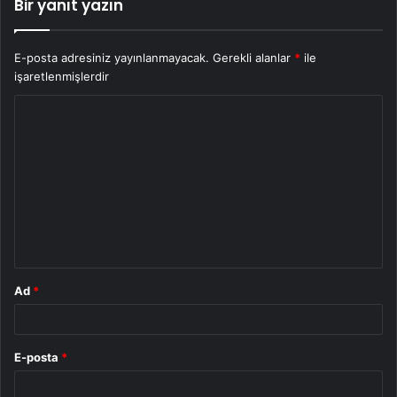
Bir yanıt yazın
E-posta adresiniz yayınlanmayacak.
Gerekli alanlar
*
ile
işaretlenmişlerdir
Y
o
r
u
m
*
Ad
*
E-posta
*