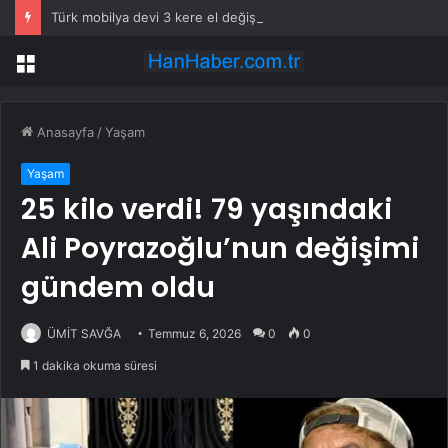
Türk mobilya devi 3 kere el değiştirdi, artık resmen satıldı
Menü
Anasayfa
/
Yaşam
Yaşam
25 kilo verdi! 79 yaşındaki
Ali Poyrazoğlu’nun değişimi
gündem oldu
ÜMİT SAVĞA
Temmuz 6, 2026
0
0
1 dakika okuma süresi