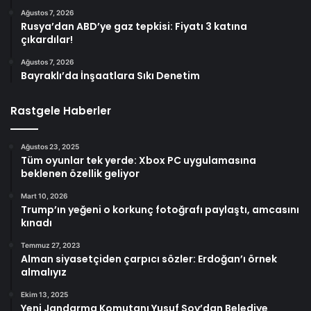
Ağustos 7, 2026
Rusya’dan ABD’ye gaz tepkisi: Fiyatı 3 katına
çıkardılar!
Ağustos 7, 2026
Bayraklı’da İnşaatlara Sıkı Denetim
Rastgele Haberler
Ağustos 23, 2025
Tüm oyunlar tek yerde: Xbox PC uygulamasına
beklenen özellik geliyor
Mart 10, 2026
Trump’ın yeğeni o korkunç fotoğrafı paylaştı, amcasını
kınadı
Temmuz 27, 2023
Alman siyasetçiden çarpıcı sözler: Erdoğan’ı örnek
almalıyız
Ekim 13, 2025
Yeni Jandarma Komutanı Yusuf Soy’dan Belediye