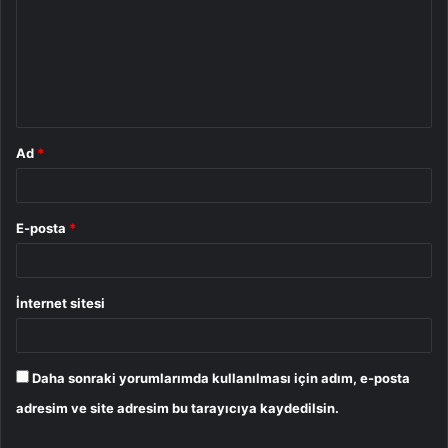
r
u
m
*
Ad
*
E-posta
*
İnternet sitesi
Daha sonraki yorumlarımda kullanılması için adım, e-posta
adresim ve site adresim bu tarayıcıya kaydedilsin.