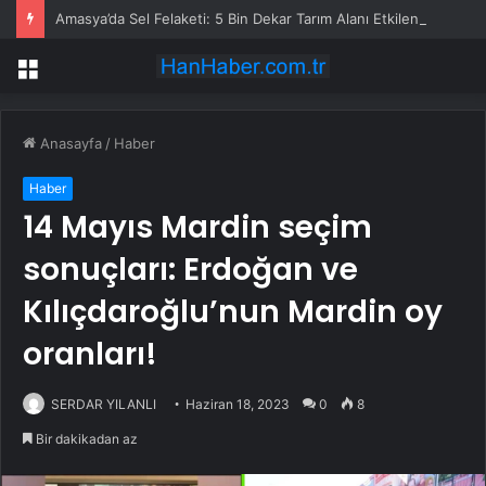
Amasya’da Sel Felaketi: 5 Bin Dekar Tarım Alanı Etkilendi
Menü
Anasayfa
/
Haber
Haber
14 Mayıs Mardin seçim
sonuçları: Erdoğan ve
Kılıçdaroğlu’nun Mardin oy
oranları!
SERDAR YILANLI
Haziran 18, 2023
0
8
Bir dakikadan az