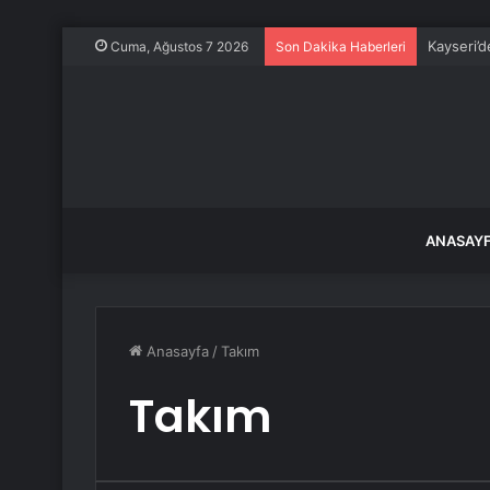
Kayseri’d
Cuma, Ağustos 7 2026
Son Dakika Haberleri
ANASAY
Anasayfa
/
Takım
Takım