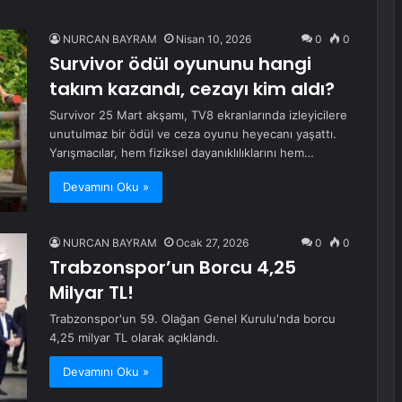
NURCAN BAYRAM
Nisan 10, 2026
0
0
Survivor ödül oyununu hangi
takım kazandı, cezayı kim aldı?
Survivor 25 Mart akşamı, TV8 ekranlarında izleyicilere
unutulmaz bir ödül ve ceza oyunu heyecanı yaşattı.
Yarışmacılar, hem fiziksel dayanıklılıklarını hem…
Devamını Oku »
NURCAN BAYRAM
Ocak 27, 2026
0
0
Trabzonspor’un Borcu 4,25
Milyar TL!
Trabzonspor'un 59. Olağan Genel Kurulu'nda borcu
4,25 milyar TL olarak açıklandı.
Devamını Oku »