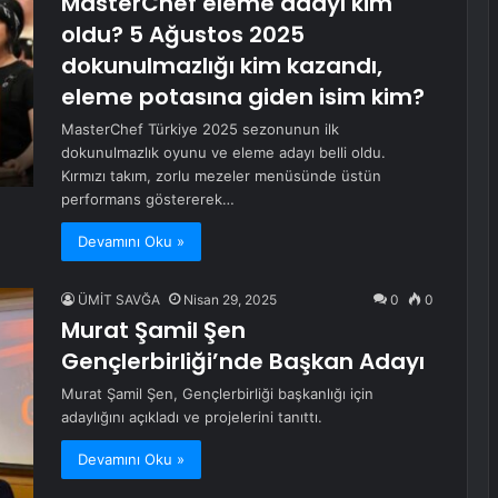
MasterChef eleme adayı kim
oldu? 5 Ağustos 2025
dokunulmazlığı kim kazandı,
eleme potasına giden isim kim?
MasterChef Türkiye 2025 sezonunun ilk
dokunulmazlık oyunu ve eleme adayı belli oldu.
Kırmızı takım, zorlu mezeler menüsünde üstün
performans göstererek…
Devamını Oku »
ÜMİT SAVĞA
Nisan 29, 2025
0
0
Murat Şamil Şen
Gençlerbirliği’nde Başkan Adayı
Murat Şamil Şen, Gençlerbirliği başkanlığı için
adaylığını açıkladı ve projelerini tanıttı.
Devamını Oku »