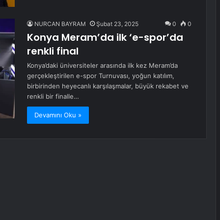
NURCAN BAYRAM
Şubat 23, 2025
0
0
Konya Meram’da ilk ‘e-spor’da
renkli final
Konya’daki üniversiteler arasında ilk kez Meram’da
gerçekleştirilen e-spor Turnuvası, yoğun katılım,
birbirinden heyecanlı karşılaşmalar, büyük rekabet ve
renkli bir finalle…
Devamını Oku »